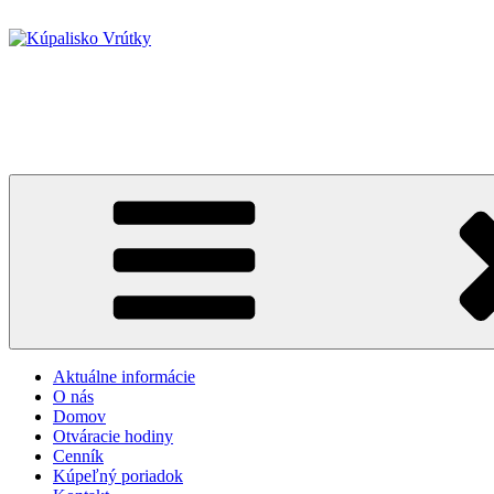
Prejsť
na
obsah
Kúpalisko Vrútky
Kúpanie pod holým nebom v srdci pekne upravenej prírodnej scenérie 
Aktuálne informácie
O nás
Domov
Otváracie hodiny
Cenník
Kúpeľný poriadok