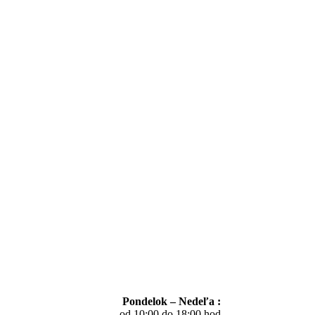
Pondelok – Nedeľa :
od 10:00 do 18:00 hod.