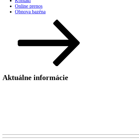
Kontakt
Online prenos
Obnova bazéna
Posunúť
dolu
na
obsah
Aktuálne informácie