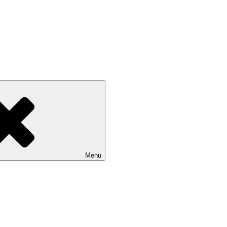
– to všetko ponúka letné kúpalisko vo Vrútkach. Vrútocké kúpalisko j
Menu