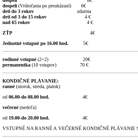
dospelí
8€
dospelí
(Vrútočania po preukázaní) 6€
deti do 3 rokov
zdarma
deti od 3 do 15 rokov
4 €
nad 65 rokov
4 €
ZŤP
4€
Jednotné vstupné po 16.00 hod.
5€
rodinné vstupné
(2+2) 20€
permanentka
(10 vstupov) 70 €
KONDIČNÉ PLÁVANIE:
ranné
(utorok, streda, piatok)
od
06.00-do 08.00 hod.
4€
večerné
(nedeľa)
od
19.00-do 20.00 hod.
4€
VSTUPNÉ NA RANNÉ A VEČERNÉ KONDIČNÉ PLÁVANIE S